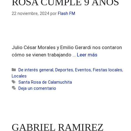
ROSA CUMPLE 9 AÑOS
22 noviembre, 2024
por
Flash FM
Julio César Morales y Emilio Gerardi nos contaron
cómo se vienen trabajando …
Leer más
Categorías
De interés general
,
Deportes
,
Eventos
,
Fiestas locales
,
Locales
Etiquetas
Santa Rosa de Calamuchita
Deja un comentario
GABRIEL RAMIREZ