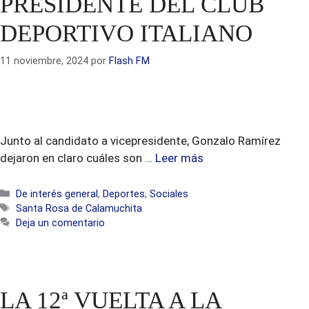
PRESIDENTE DEL CLUB
DEPORTIVO ITALIANO
11 noviembre, 2024
por
Flash FM
Junto al candidato a vicepresidente, Gonzalo Ramírez
dejaron en claro cuáles son …
Leer más
Categorías
De interés general
,
Deportes
,
Sociales
Etiquetas
Santa Rosa de Calamuchita
Deja un comentario
LA 12ª VUELTA A LA