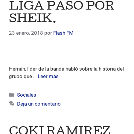
LIGA PASÒ POR
SHEIK.
23 enero, 2018
por
Flash FM
Hernàn, lìder de la banda hablò sobre la historia del
grupo que …
Leer más
Categorías
Sociales
Deja un comentario
COKI RAMIREZ