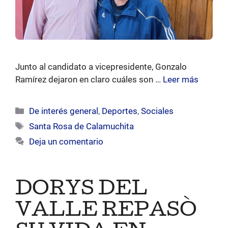
Junto al candidato a vicepresidente, Gonzalo
Ramírez dejaron en claro cuáles son …
Leer más
Categorías
De interés general
,
Deportes
,
Sociales
Etiquetas
Santa Rosa de Calamuchita
Deja un comentario
DORYS DEL
VALLE REPASÒ