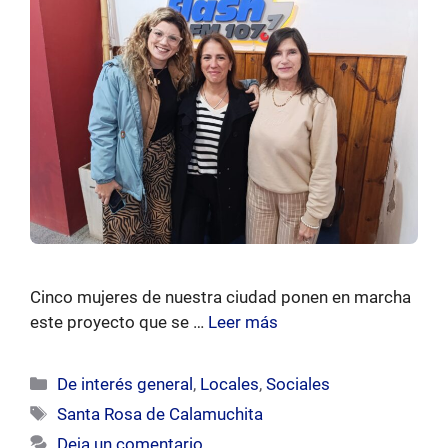
Cinco mujeres de nuestra ciudad ponen en marcha
este proyecto que se …
Leer más
Categorías
De interés general
,
Locales
,
Sociales
Etiquetas
Santa Rosa de Calamuchita
Deja un comentario