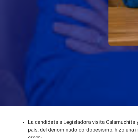
La candidata a Legisladora visita Calamuchita y
país, del denominado cordobesismo, hizo una im
creer».