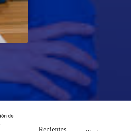
ión del
a
Recientes