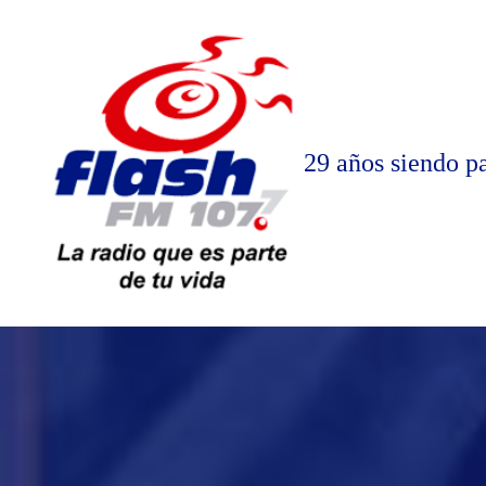
Saltar
al
contenido
29 años siendo pa