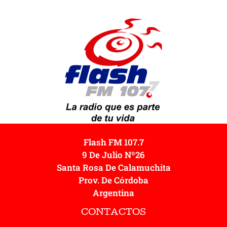
Flash FM 107.7
9 De Julio Nº26
Santa Rosa De Calamuchita
Prov. De Córdoba
Argentina
CONTACTOS