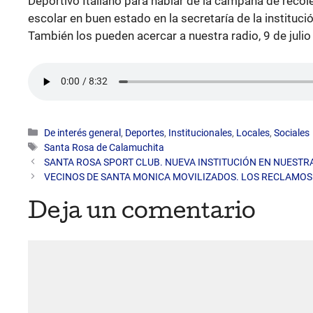
Deportivo Italiano para hablar de la campaña de recole
escolar en buen estado en la secretaría de la instituci
También los pueden acercar a nuestra radio, 9 de julio
Categorías
De interés general
,
Deportes
,
Institucionales
,
Locales
,
Sociales
Etiquetas
Santa Rosa de Calamuchita
SANTA ROSA SPORT CLUB. NUEVA INSTITUCIÓN EN NUESTR
VECINOS DE SANTA MONICA MOVILIZADOS. LOS RECLAMOS
Deja un comentario
Comentario