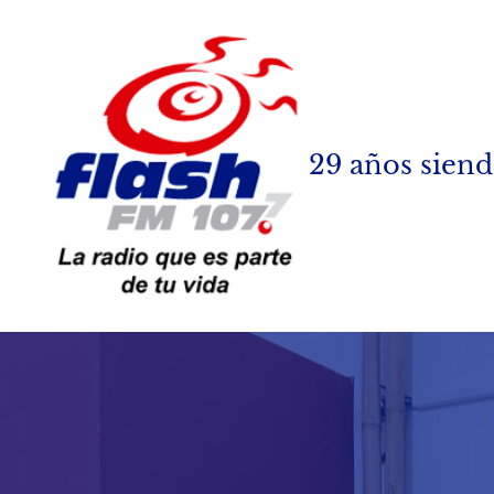
Saltar
al
contenido
29 años siend