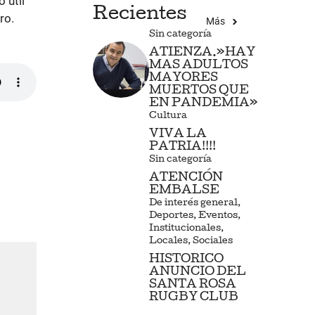
 útil
Recientes
ro.
Más
Sin categoría
ATIENZA.»HAY
MAS ADULTOS
MAYORES
MUERTOS QUE
EN PANDEMIA»
Cultura
VIVA LA
PATRIA!!!!
Sin categoría
ATENCIÓN
EMBALSE
De interés general
,
Deportes
,
Eventos
,
Institucionales
,
Locales
,
Sociales
HISTORICO
ANUNCIO DEL
SANTA ROSA
RUGBY CLUB