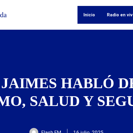
ida
Inicio
Radio en vi
JAIMES HABLÓ DE
SMO, SALUD Y SEG
Flash FM
16 julio, 2025