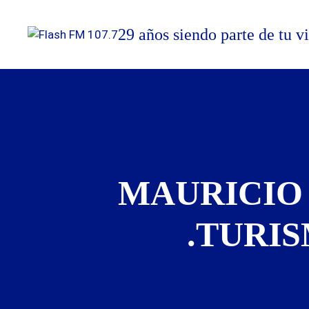
Saltar
al
29 años siendo parte de tu v
contenido
MAURICIO 
.TURI