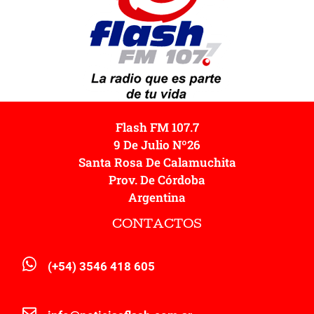
Flash FM 107.7
9 De Julio Nº26
Santa Rosa De Calamuchita
Prov. De Córdoba
Argentina
CONTACTOS
(+54) 3546 418 605