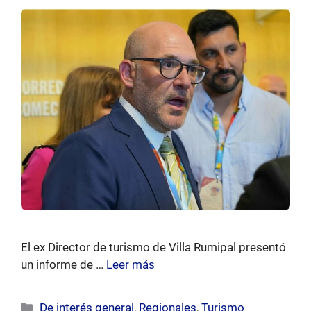
El ex Director de turismo de Villa Rumipal presentó
un informe de …
Leer más
Categorías
De interés general
,
Regionales
,
Turismo