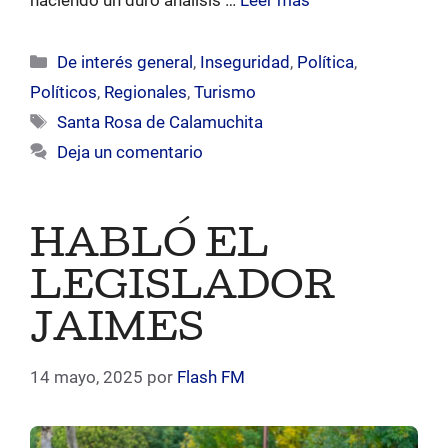
haciendo un duro análisis …
Leer más
Categorías
De interés general
,
Inseguridad
,
Política
,
Políticos
,
Regionales
,
Turismo
Etiquetas
Santa Rosa de Calamuchita
Deja un comentario
HABLÓ EL
LEGISLADOR
JAIMES
14 mayo, 2025
por
Flash FM