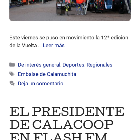
Este viernes se puso en movimiento la 12ª edición
de la Vuelta …
Leer más
Categorías
De interés general
,
Deportes
,
Regionales
Etiquetas
Embalse de Calamuchita
Deja un comentario
EL PRESIDENTE
DE CALACOOP
EN FLASH FM