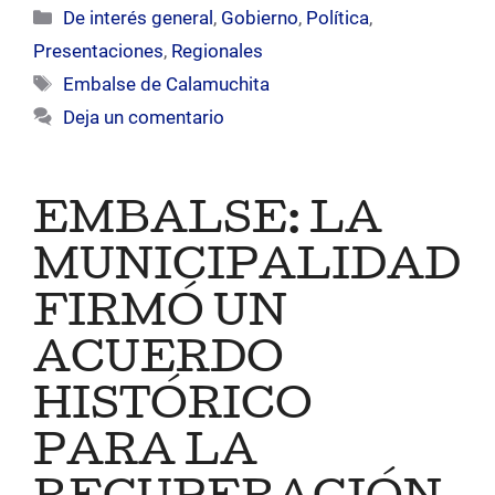
Categorías
De interés general
,
Gobierno
,
Política
,
Presentaciones
,
Regionales
Etiquetas
Embalse de Calamuchita
Deja un comentario
EMBALSE: LA
MUNICIPALIDAD
FIRMÓ UN
ACUERDO
HISTÓRICO
PARA LA