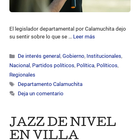
El legislador departamental por Calamuchita dejo
su sentir sobre lo que se …
Leer más
Categorías
De interés general
,
Gobierno
,
Institucionales
,
Nacional
,
Partidos políticos
,
Política
,
Políticos
,
Regionales
Etiquetas
Departamento Calamuchita
Deja un comentario
JAZZ DE NIVEL
EN VILLA