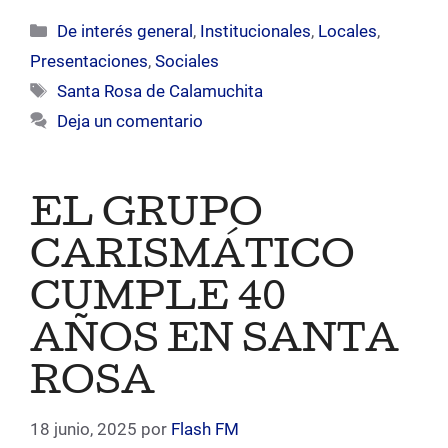
Categorías
De interés general
,
Institucionales
,
Locales
,
Presentaciones
,
Sociales
Etiquetas
Santa Rosa de Calamuchita
Deja un comentario
EL GRUPO
CARISMÁTICO
CUMPLE 40
AÑOS EN SANTA
ROSA
18 junio, 2025
por
Flash FM