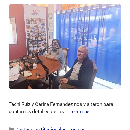
Tachi Ruiz y Carina Fernandez nos visitaron para
contarnos detalles de las …
Leer más
Categorías
Cultura
,
Institucionales
,
Locales
,