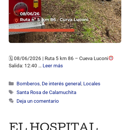
🗓 08/06/2026 | Ruta 5 km 86 – Cueva Luconi
Salida: 12:40 …
Leer más
Categorías
Bomberos
,
De interés general
,
Locales
Etiquetas
Santa Rosa de Calamuchita
Deja un comentario
EL HOSPITAL