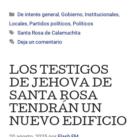
Categorías
De interés general
,
Gobierno
,
Institucionales
,
Locales
,
Partidos políticos
,
Políticos
Etiquetas
Santa Rosa de Calamuchita
Deja un comentario
LOS TESTIGOS
DE JEHOVA DE
SANTA ROSA
TENDRÁN UN
NUEVO EDIFICIO
20 agosto, 2025
por
Flash FM