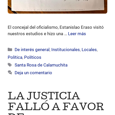
El concejal del oficialismo, Estanislao Eraso visitó
nuestros estudios e hizo una …
Leer más
Categorías
De interés general
,
Institucionales
,
Locales
,
Política
,
Políticos
Etiquetas
Santa Rosa de Calamuchita
Deja un comentario
LA JUSTICIA
FALLÓ A FAVOR