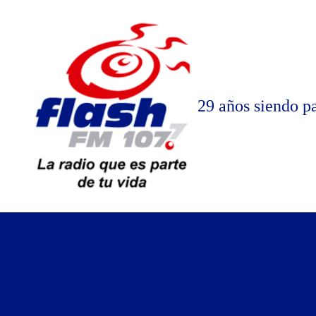
Saltar
al
contenido
29 años siendo pa