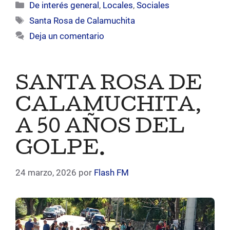
Categorías
De interés general
,
Locales
,
Sociales
Etiquetas
Santa Rosa de Calamuchita
Deja un comentario
SANTA ROSA DE
CALAMUCHITA,
A 50 AÑOS DEL
GOLPE.
24 marzo, 2026
por
Flash FM