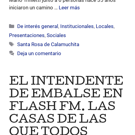
iniciaron un camino …
Leer más
Categorías
De interés general
,
Institucionales
,
Locales
,
Presentaciones
,
Sociales
Etiquetas
Santa Rosa de Calamuchita
Deja un comentario
EL INTENDENTE
DE EMBALSE EN
FLASH FM. LAS
CASAS DE LAS
QUE TODOS