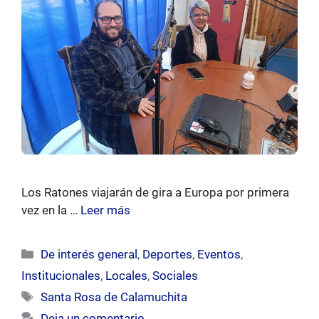
Los Ratones viajarán de gira a Europa por primera
vez en la …
Leer más
Categorías
De interés general
,
Deportes
,
Eventos
,
Institucionales
,
Locales
,
Sociales
Etiquetas
Santa Rosa de Calamuchita
Deja un comentario