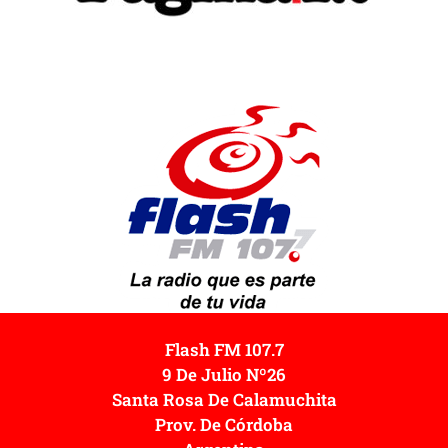
Flash FM 107.7
9 De Julio Nº26
Santa Rosa De Calamuchita
Prov. De Córdoba