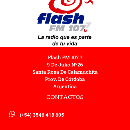
Flash FM 107.7
9 De Julio Nº26
Santa Rosa De Calamuchita
Prov. De Córdoba
Argentina
CONTACTOS
(+54) 3546 418 605