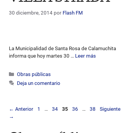
30 diciembre, 2014
por
Flash FM
La Municipalidad de Santa Rosa de Calamuchita
informa que hoy martes 30 …
Leer más
Categorías
Obras públicas
Deja un comentario
Página
Página
Página
Página
Página
←
Anterior
1
…
34
35
36
…
38
Siguiente
→