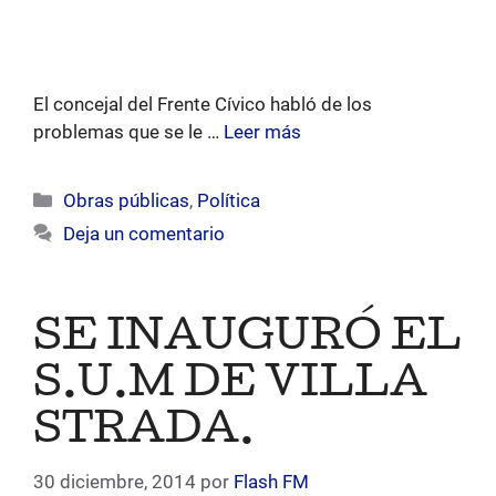
El concejal del Frente Cívico habló de los
problemas que se le …
Leer más
Categorías
Obras públicas
,
Política
Deja un comentario
SE INAUGURÓ EL
S.U.M DE VILLA
STRADA.
30 diciembre, 2014
por
Flash FM