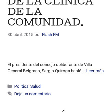
DE LA CLÍNICA
DE LA
COMUNIDAD.
30 abril, 2015
por
Flash FM
El presidente del concejo deliberante de Villa
General Belgrano, Sergio Quiroga habló …
Leer más
Categorías
Política
,
Salud
Deja un comentario