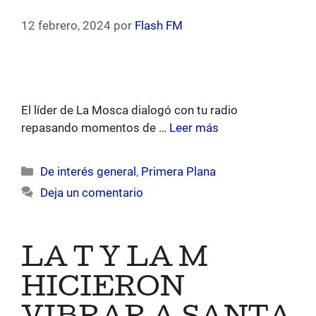
12 febrero, 2024
por
Flash FM
El líder de La Mosca dialogó con tu radio
repasando momentos de …
Leer más
Categorías
De interés general
,
Primera Plana
Deja un comentario
LA T Y LA M
HICIERON