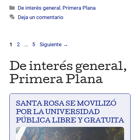
Categorías
De interés general
,
Primera Plana
Deja un comentario
Página
Página
Página
1
2
…
5
Siguiente
→
De interés general
,
Primera Plana
SANTA ROSA SE MOVILIZÓ
POR LA UNIVERSIDAD
PÚBLICA LIBRE Y GRATUITA