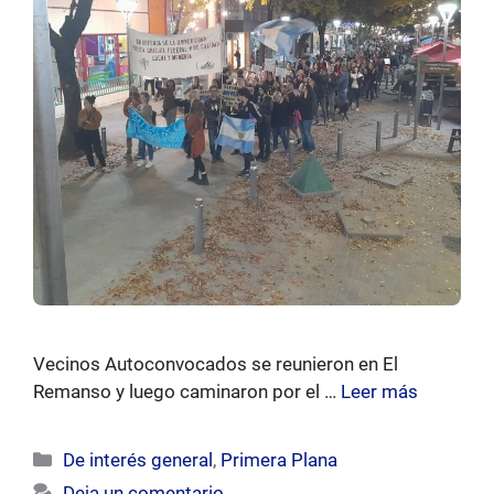
Vecinos Autoconvocados se reunieron en El
Remanso y luego caminaron por el …
Leer más
Categorías
De interés general
,
Primera Plana
Deja un comentario