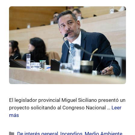
El legislador provincial Miguel Siciliano presentó un
proyecto solicitando al Congreso Nacional …
Leer
más
Categorías
De interés general
,
Incendios
,
Medio Ambiente