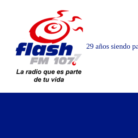
Saltar
al
contenido
29 años siendo pa