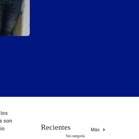
 los
es son
Recientes
Río
Más
Sin categoría