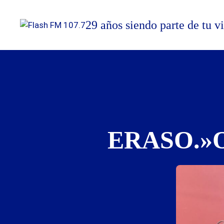
Saltar
al
29 años siendo parte de tu v
contenido
ERASO.»