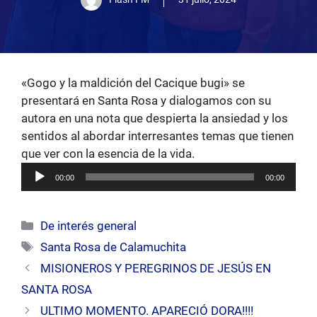
«Gogo y la maldición del Cacique bugi» se
presentará en Santa Rosa y dialogamos con su
autora en una nota que despierta la ansiedad y los
sentidos al abordar interresantes temas que tienen
Reproductor
que ver con la esencia de la vida.
de
00:00
00:00
audio
Categorías
De interés general
Etiquetas
Santa Rosa de Calamuchita
MISIONEROS Y PEREGRINOS DE JESÚS EN
SANTA ROSA
ULTIMO MOMENTO. APARECIÓ DORA!!!!