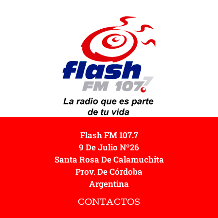
Flash FM 107.7
9 De Julio Nº26
Santa Rosa De Calamuchita
Prov. De Córdoba
Argentina
CONTACTOS