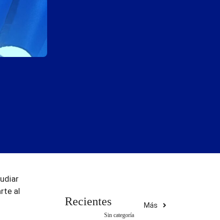
tudiar
rte al
Recientes
Más
Sin categoría