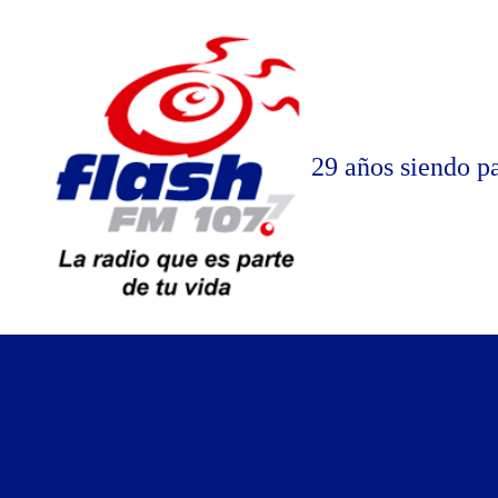
Saltar
al
contenido
29 años siendo pa