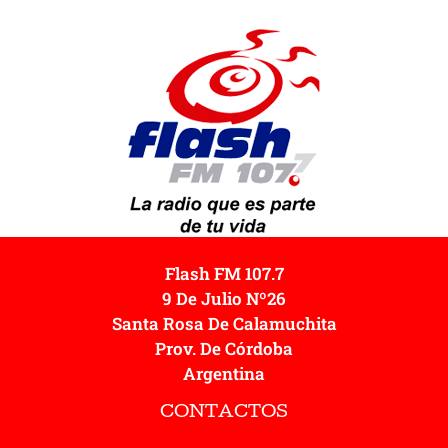
Flash FM 107.7
9 De Julio Nº26
Santa Rosa De Calamuchita
Prov. De Córdoba
Argentina
CONTACTOS