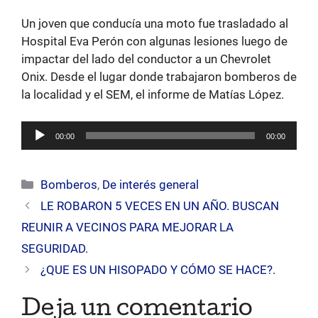
Un joven que conducía una moto fue trasladado al
Hospital Eva Perón con algunas lesiones luego de
impactar del lado del conductor a un Chevrolet
Onix. Desde el lugar donde trabajaron bomberos de
la localidad y el SEM, el informe de Matías López.
Reproductor
00:00
00:00
de
audio
Categorías
Bomberos
,
De interés general
LE ROBARON 5 VECES EN UN AÑO. BUSCAN
REUNIR A VECINOS PARA MEJORAR LA
SEGURIDAD.
¿QUE ES UN HISOPADO Y CÓMO SE HACE?.
Deja un comentario