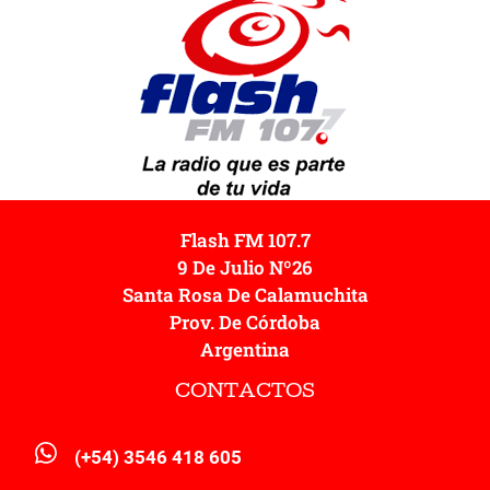
Flash FM 107.7
9 De Julio Nº26
Santa Rosa De Calamuchita
Prov. De Córdoba
Argentina
CONTACTOS
(+54) 3546 418 605