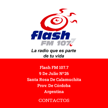
Flash FM 107.7
9 De Julio Nº26
Santa Rosa De Calamuchita
Prov. De Córdoba
Argentina
CONTACTOS