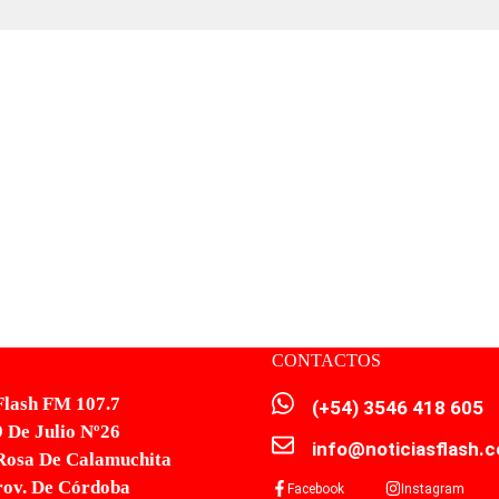
CONTACTOS
Flash FM 107.7
(+54) 3546 418 605
9 De Julio Nº26
info@noticiasflash.
Rosa De Calamuchita
rov. De Córdoba
Facebook
Instagram