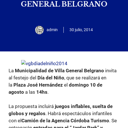
GENERAL BELGRANO
admin
30 julio, 2014
La
Municipalidad de Villa General Belgrano
invita
al festejo del
Día del Niño
, que se realizará en
la
Plaza José Hernández
el
domingo 10 de
agosto
a las
14hs
.
La propuesta incluirá
juegos inflables, suelta de
globos y regalos
. Habrá espectáculos infantiles
con el
Camión de la Agencia Córdoba Turismo
. Se
entregarán
entradas para el “Jardar Park” y