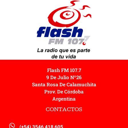
Flash FM 107.7
9 De Julio Nº26
Santa Rosa De Calamuchita
Prov. De Córdoba
Argentina
CONTACTOS
(+54) 3546 418 605