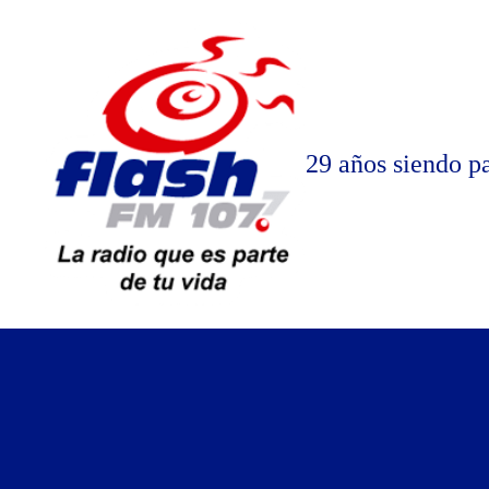
Saltar
al
contenido
29 años siendo pa