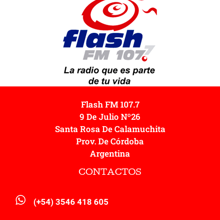
Flash FM 107.7
9 De Julio Nº26
Santa Rosa De Calamuchita
Prov. De Córdoba
Argentina
CONTACTOS
(+54) 3546 418 605